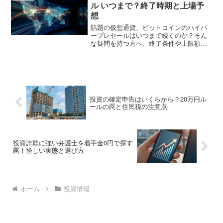
改正に向けた最適な戦略を詳しく解説し
ル いつまで？終了時期と上場予
ます。
想
話題の仮想通貨、ビットコインのハイパ
ープレセールはいつまで続くのか？そん
な疑問を持つ方へ、終了条件や上限額、
期待される上場後の価格予想、開発遅延
による詐欺リスクの噂まで徹底解説しま
す。ビットコインのハイパープレセール
はいつまで参加可能で、本当に安全なの
か、最新動向は必見です。
投資の確定申告はいくらから？20万円ル
ールの罠と住民税の注意点
投資詐欺に強い弁護士を着手金0円で探す
罠！怪しい実態と選び方
ホーム
投資情報