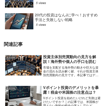
5 views
20代の投資はなんJに学べ！おすすめ
手法と失敗しない戦略
5 views
関連記事
投資主体別売買動向の見方を解
投資情報
説！海外勢や個人の手口を読む
市場を支配する海外勢の動きや巨大な資
金の流れを読み解く鍵、それが投資主体
別売買動向の見方です。本記事ではデー
タの更新タイミングから、先物や裁定買
い残を含めた高度な分析手法までを網
羅。プロも実践する正しい投資主体別売
Vポイント投資のデメリットを暴
投資情報
買動向の見方を身につけ、個人の投資戦
露！税金や米国株の注意点は？
略をレベルアップさせましょう。
Vポイント投資を始めたいけれど失敗は避
けたいですか？この記事では、米国株が
買えない制約や税金の落とし穴など、意