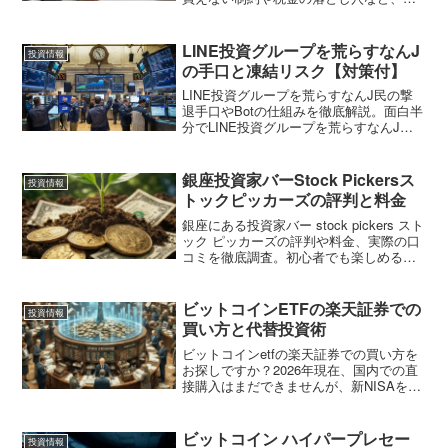
外と知られていないVポイント投資のデメ
リットを徹底解説します。新NISAとの相
性や他社比較も含め、Vポイント投資のデ
LINE投資グループを荒らすなんJ
投資情報
メリットを正しく理解し、後悔なく賢い
の手口と凍結リスク【対策付】
資産形成を始めるための判断材料を提供
します。
LINE投資グループを荒らすなんJ民の撃
退手口やBotの仕組みを徹底解説。面白半
分でLINE投資グループを荒らすなんJの
真似をすると、アカウント凍結や法的リ
スクを招く危険性があります。勝手に追
加された時の正しい退会方法や通報手順
銀座投資家バーStock Pickersス
投資情報
も紹介し、被害を防ぐための安全対策を
トックピッカーズの評判と料金
網羅しました。
銀座にある投資家バー stock pickers スト
ック ピッカーズの評判や料金、実際の口
コミを徹底調査。初心者でも楽しめる理
由や投資家バー stock pickers ストック
ピッカーズでの出会い、予約方法を詳し
く解説します。行く前に知っておきたい
ビットコインETFの楽天証券での
投資情報
情報をまとめました。
買い方と代替投資術
ビットコインetfの楽天証券での買い方を
お探しですか？2026年現在、国内での直
接購入はまだできませんが、新NISAを活
用した関連銘柄への投資など代替手段が
存在します。将来解禁された際のビット
コインetfの楽天証券での買い方や、税制
ビットコイン ハイパープレセー
投資情報