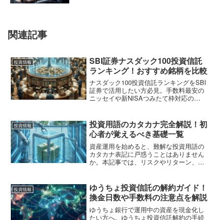
関連記事
SBI証券ナスダック100投資信託
投資情報
ランキング！おすすめ銘柄を比較
ナスダック100投資信託ランキングをSBI
証券で活用したい方必見。手数料最安の
ニッセイや新NISAつみたて枠対応の
iFreeNEXTなどおすすめ銘柄を徹底比
較。ナスダック100投資信託ランキングと
SBI証券の独自還元を組み合わせ、リスク
投資用語のカタカナ完全解説！初
投資情報
を抑えて賢く資産を増やす秘訣を伝授し
心者が覚えるべき基礎一覧
ます。
資産運用を始めると、難解な投資用語の
カタカナ表記に戸惑うことはありません
か。本記事では、リスクやリターン、
FIREといった基本から応用まで、知って
おくべき投資用語のカタカナを分かりや
すく解説します。言葉の意味を正しく理
ゆうちょ投資信託の解約ガイド！
投資情報
解して、失敗しないための投資知識を身
換金日数や手数料の注意点を解説
につけましょう。
ゆうちょ銀行で運用中の資産を現金化し
たい方へ。ゆうちょ投資信託解約の手続