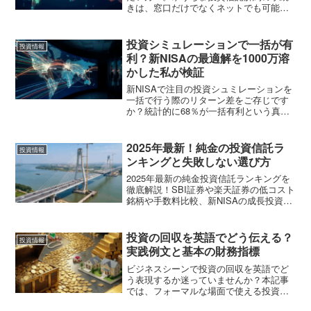
きは、窓口だけでなくネットでも可能で
す。本記事では口座廃止と換金の違いや
入金までの日数、手数料を徹底解説しま
す。また、ゆうちょ投資信託解約におけ
投資シミュレーションで一括が有
投資情報
るNISAや相続の注意点も網羅し、失敗し
利？新NISAの最適解を1000万溶
ない手続きを支援します。
かした私が検証
新NISAで注目の投資シュミレーションを
一括で行う際のリターン差をご存じです
か？統計的に68％が一括有利という真実
や暴落時の回復期間を徹底検証。詳細な
投資シュミレーションと一括投資の最適
解を知り、1000万円溶かした私と後悔し
2025年最新！純金の投資信託ラ
投資情報
ない戦略を立てましょう。
ンキングと失敗しない選び方
2025年最新の純金投資信託ランキングを
徹底解説！SBI証券や楽天証券の低コスト
銘柄や手数料比較、新NISAの成長投資枠
を活かす戦略を詳しく紹介します。メリ
ットや為替ヘッジの有無など、最適な純
金投資信託ランキングを知り、大切な資
投資の回収を英語でどう伝える？
投資情報
産を賢く守る方法を学びましょう。
実践例文と基本の財務指標
ビジネスシーンで投資の回収を英語でど
う表現するか迷っていませんか？本記事
では、フォーマルな場面で使える投資回
収の英語フレーズや、ROI、ROASといっ